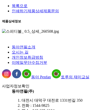
목록으로
인쇄하기
제품상세
제품문의
제품상세정보
동아연필소개
오시는 길
개인정보취급방침
이메일무단수집거부
동아 Penfan
토루의 재미교실
사업자정보확인
동아연필(주)
대전시 대덕구 대전로 1331번길 350
전화 : 1544-9825