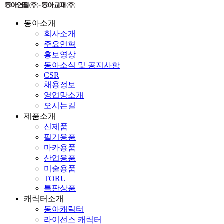
동아소개
회사소개
주요연혁
홍보영상
동아소식 및 공지사항
CSR
채용정보
영업망소개
오시는길
제품소개
신제품
필기용품
마카용품
산업용품
미술용품
TORU
특판상품
캐릭터소개
동아캐릭터
라이선스 캐릭터