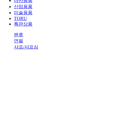
마카용품
산업용품
미술용품
TORU
특판상품
펜류
연필
샤프/샤프심