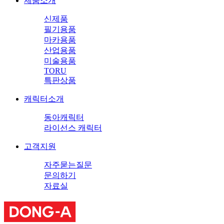
제품소개
신제품
필기용품
마카용품
산업용품
미술용품
TORU
특판상품
캐릭터소개
동아캐릭터
라이선스 캐릭터
고객지원
자주묻는질문
문의하기
자료실