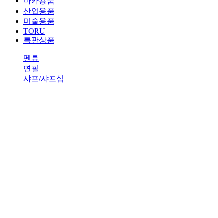
마카용품
산업용품
미술용품
TORU
특판상품
펜류
연필
샤프/샤프심