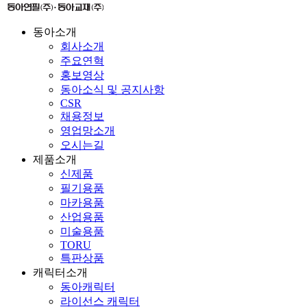
동아소개
회사소개
주요연혁
홍보영상
동아소식 및 공지사항
CSR
채용정보
영업망소개
오시는길
제품소개
신제품
필기용품
마카용품
산업용품
미술용품
TORU
특판상품
캐릭터소개
동아캐릭터
라이선스 캐릭터