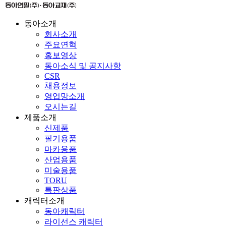
동아소개
회사소개
주요연혁
홍보영상
동아소식 및 공지사항
CSR
채용정보
영업망소개
오시는길
제품소개
신제품
필기용품
마카용품
산업용품
미술용품
TORU
특판상품
캐릭터소개
동아캐릭터
라이선스 캐릭터