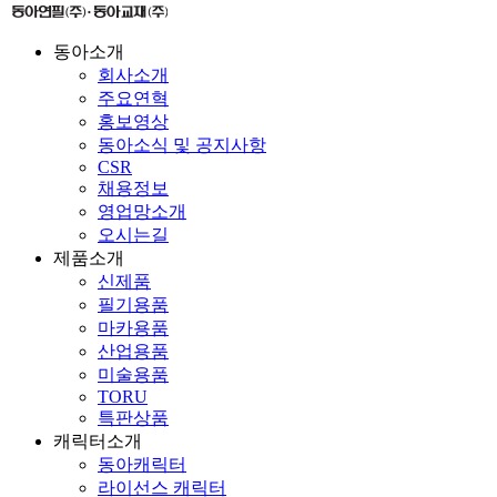
동아소개
회사소개
주요연혁
홍보영상
동아소식 및 공지사항
CSR
채용정보
영업망소개
오시는길
제품소개
신제품
필기용품
마카용품
산업용품
미술용품
TORU
특판상품
캐릭터소개
동아캐릭터
라이선스 캐릭터