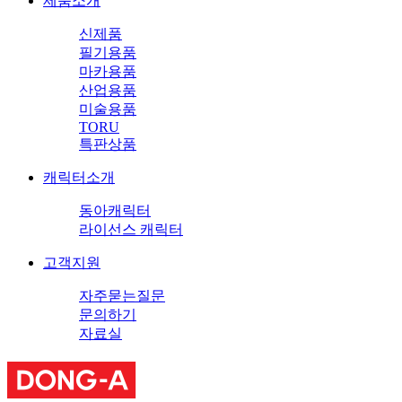
제품소개
신제품
필기용품
마카용품
산업용품
미술용품
TORU
특판상품
캐릭터소개
동아캐릭터
라이선스 캐릭터
고객지원
자주묻는질문
문의하기
자료실