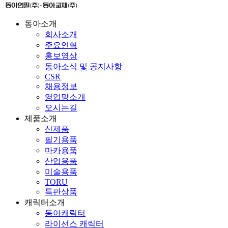
동아소개
회사소개
주요연혁
홍보영상
동아소식 및 공지사항
CSR
채용정보
영업망소개
오시는길
제품소개
신제품
필기용품
마카용품
산업용품
미술용품
TORU
특판상품
캐릭터소개
동아캐릭터
라이선스 캐릭터