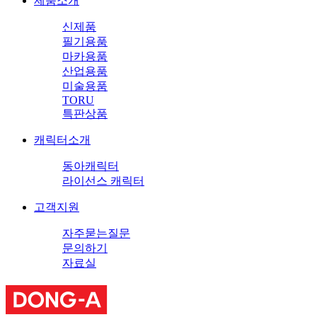
제품소개
신제품
필기용품
마카용품
산업용품
미술용품
TORU
특판상품
캐릭터소개
동아캐릭터
라이선스 캐릭터
고객지원
자주묻는질문
문의하기
자료실