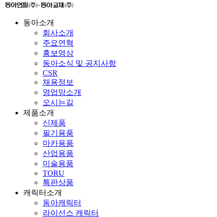
동아소개
회사소개
주요연혁
홍보영상
동아소식 및 공지사항
CSR
채용정보
영업망소개
오시는길
제품소개
신제품
필기용품
마카용품
산업용품
미술용품
TORU
특판상품
캐릭터소개
동아캐릭터
라이선스 캐릭터