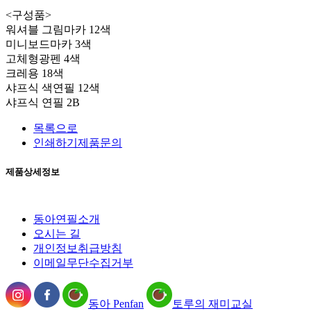
<구성품>
워셔블 그림마카 12색
미니보드마카 3색
고체형광펜 4색
크레용 18색
샤프식 색연필 12색
샤프식 연필 2B
목록으로
인쇄하기
제품문의
제품상세정보
동아연필소개
오시는 길
개인정보취급방침
이메일무단수집거부
동아 Penfan
토루의 재미교실