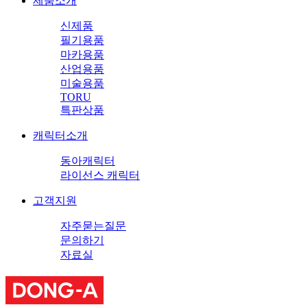
제품소개
신제품
필기용품
마카용품
산업용품
미술용품
TORU
특판상품
캐릭터소개
동아캐릭터
라이선스 캐릭터
고객지원
자주묻는질문
문의하기
자료실