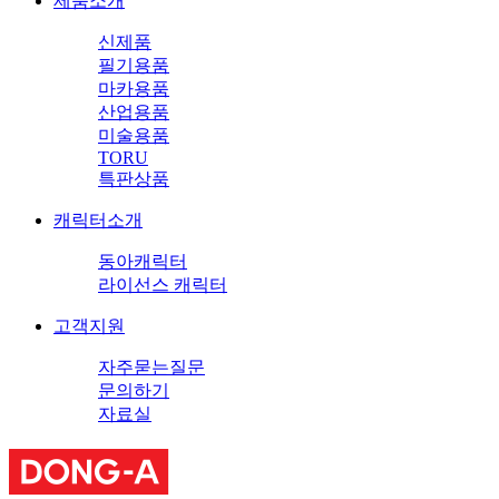
제품소개
신제품
필기용품
마카용품
산업용품
미술용품
TORU
특판상품
캐릭터소개
동아캐릭터
라이선스 캐릭터
고객지원
자주묻는질문
문의하기
자료실