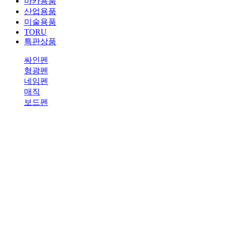
마카용품
산업용품
미술용품
TORU
특판상품
싸인펜
형광펜
네임펜
매직
보드펜