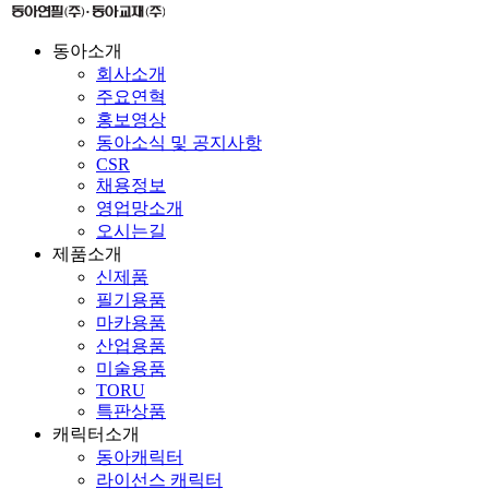
동아소개
회사소개
주요연혁
홍보영상
동아소식 및 공지사항
CSR
채용정보
영업망소개
오시는길
제품소개
신제품
필기용품
마카용품
산업용품
미술용품
TORU
특판상품
캐릭터소개
동아캐릭터
라이선스 캐릭터