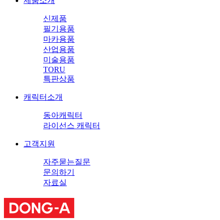
제품소개
신제품
필기용품
마카용품
산업용품
미술용품
TORU
특판상품
캐릭터소개
동아캐릭터
라이선스 캐릭터
고객지원
자주묻는질문
문의하기
자료실