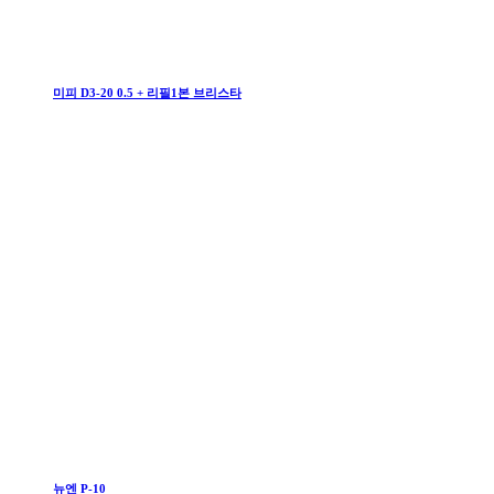
미피 D3-20 0.5 + 리필1본 브리스타
뉴엔 P-10