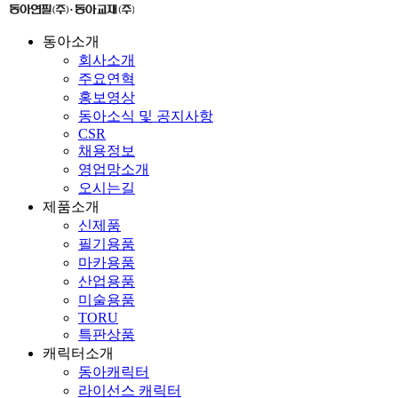
동아소개
회사소개
주요연혁
홍보영상
동아소식 및 공지사항
CSR
채용정보
영업망소개
오시는길
제품소개
신제품
필기용품
마카용품
산업용품
미술용품
TORU
특판상품
캐릭터소개
동아캐릭터
라이선스 캐릭터