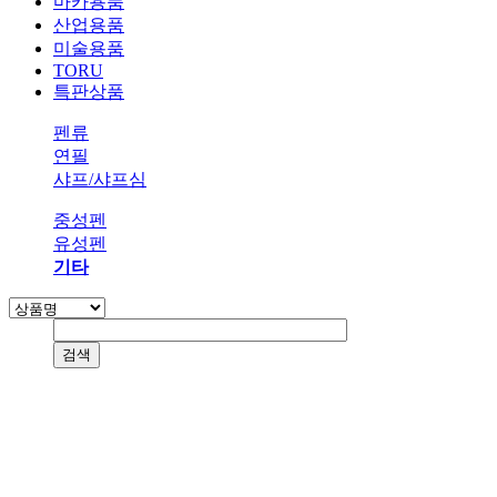
마카용품
산업용품
미술용품
TORU
특판상품
펜류
연필
샤프/샤프심
중성펜
유성펜
기타