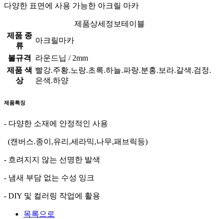
다양한 표면에 사용 가능한 아크릴 마카
제품상세정보테이블
제품 종
아크릴마카
류
볼규격
라운드닙 / 2mm
제품 색
빨강.주황.노랑.초록.하늘.파랑.분홍.보라.갈색.검정.
상
은색.하양
제품특징
- 다양한 소재에 안정적인 사용
(캔버스.종이,유리,세라믹,나무,패브릭등)
- 흐려지지 않는 선명한 발색
- 냄새 부담 없는 수성 잉크
- DIY 및 컬러링 작업에 활용
목록으로