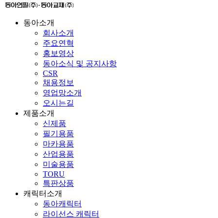
동아소개
회사소개
주요연혁
홍보영상
동아소식 및 공지사항
CSR
채용정보
영업망소개
오시는길
제품소개
신제품
필기용품
마카용품
산업용품
미술용품
TORU
특판상품
캐릭터소개
동아캐릭터
라이선스 캐릭터