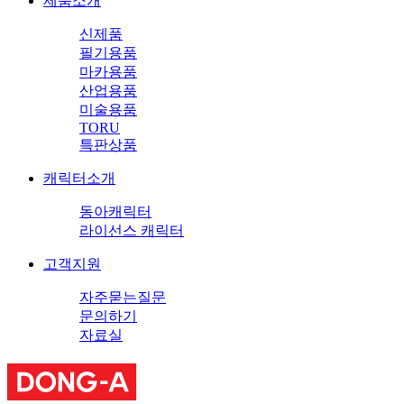
제품소개
신제품
필기용품
마카용품
산업용품
미술용품
TORU
특판상품
캐릭터소개
동아캐릭터
라이선스 캐릭터
고객지원
자주묻는질문
문의하기
자료실