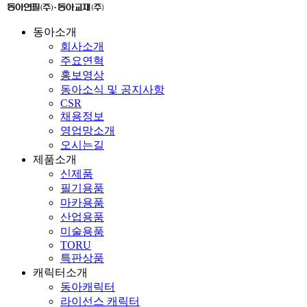
동아소개
회사소개
주요연혁
홍보영상
동아소식 및 공지사항
CSR
채용정보
영업망소개
오시는길
제품소개
신제품
필기용품
마카용품
산업용품
미술용품
TORU
특판상품
캐릭터소개
동아캐릭터
라이선스 캐릭터