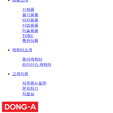
제품소개
신제품
필기용품
마카용품
산업용품
미술용품
TORU
특판상품
캐릭터소개
동아캐릭터
라이선스 캐릭터
고객지원
자주묻는질문
문의하기
자료실