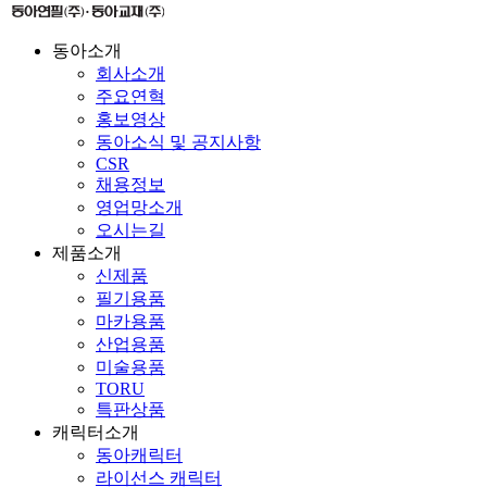
동아소개
회사소개
주요연혁
홍보영상
동아소식 및 공지사항
CSR
채용정보
영업망소개
오시는길
제품소개
신제품
필기용품
마카용품
산업용품
미술용품
TORU
특판상품
캐릭터소개
동아캐릭터
라이선스 캐릭터