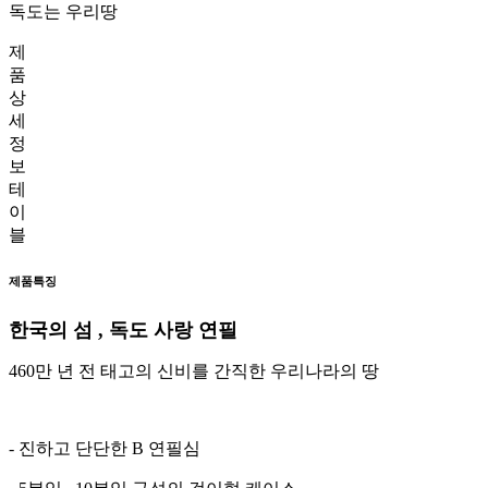
독도는 우리땅
제
품
상
세
정
보
테
이
블
제품특징
한국의 섬 , 독도 사랑 연필
460만 년 전 태고의 신비를 간직한 우리나라의 땅
- 진하고 단단한 B 연필심