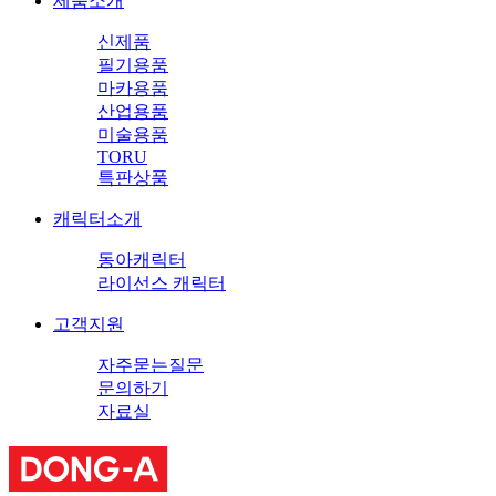
제품소개
신제품
필기용품
마카용품
산업용품
미술용품
TORU
특판상품
캐릭터소개
동아캐릭터
라이선스 캐릭터
고객지원
자주묻는질문
문의하기
자료실