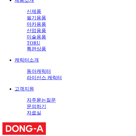
제품소개
신제품
필기용품
마카용품
산업용품
미술용품
TORU
특판상품
캐릭터소개
동아캐릭터
라이선스 캐릭터
고객지원
자주묻는질문
문의하기
자료실