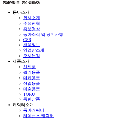
동아소개
회사소개
주요연혁
홍보영상
동아소식 및 공지사항
CSR
채용정보
영업망소개
오시는길
제품소개
신제품
필기용품
마카용품
산업용품
미술용품
TORU
특판상품
캐릭터소개
동아캐릭터
라이선스 캐릭터