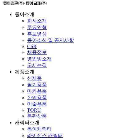
동아소개
회사소개
주요연혁
홍보영상
동아소식 및 공지사항
CSR
채용정보
영업망소개
오시는길
제품소개
신제품
필기용품
마카용품
산업용품
미술용품
TORU
특판상품
캐릭터소개
동아캐릭터
라이선스 캐릭터