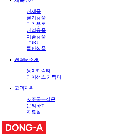
제품소개
신제품
필기용품
마카용품
산업용품
미술용품
TORU
특판상품
캐릭터소개
동아캐릭터
라이선스 캐릭터
고객지원
자주묻는질문
문의하기
자료실