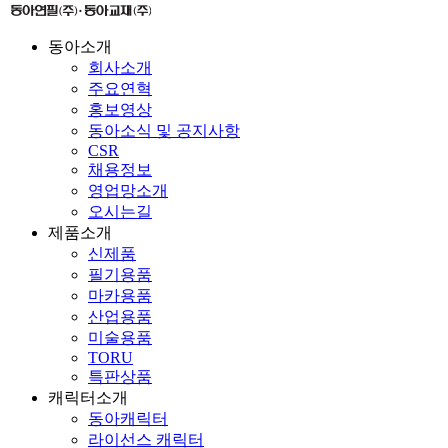
동아소개
회사소개
주요연혁
홍보영상
동아소식 및 공지사항
CSR
채용정보
영업망소개
오시는길
제품소개
신제품
필기용품
마카용품
산업용품
미술용품
TORU
특판상품
캐릭터소개
동아캐릭터
라이선스 캐릭터