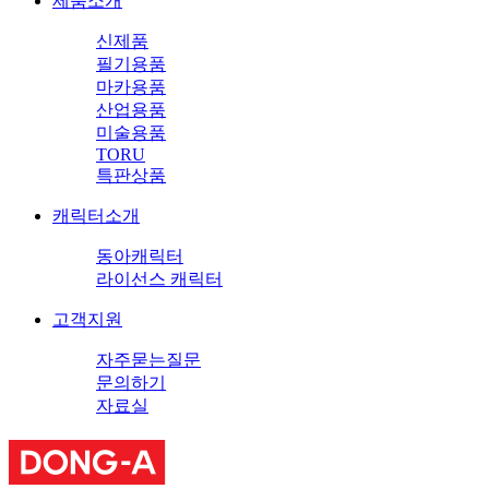
제품소개
신제품
필기용품
마카용품
산업용품
미술용품
TORU
특판상품
캐릭터소개
동아캐릭터
라이선스 캐릭터
고객지원
자주묻는질문
문의하기
자료실